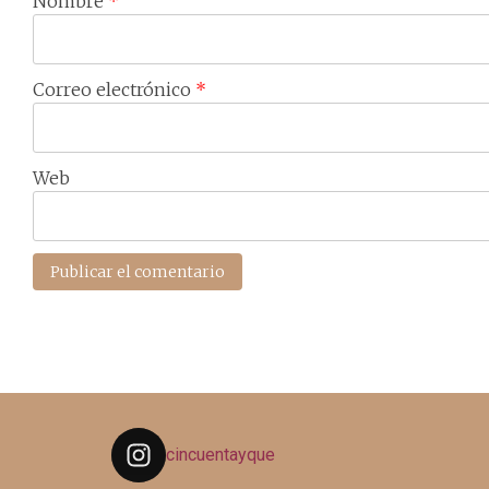
Nombre
*
Correo electrónico
*
Web
cincuentayque