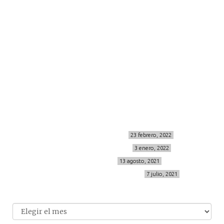
viajes
more
about me
contacto
Sígueme
info@cincuentayque.es
Últimos posts
MIS BÁSICOS DE CORTEFIEL
23 febrero, 2022
MENOPAUSIA CON DOMMA
3 enero, 2022
VÍDEO REBAJAS 21
13 agosto, 2021
DESTINO:ALMODÓVAR DEL CAMPO
7 julio, 2021
Archivo
Archivos