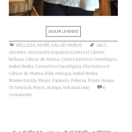
SEGUIR LEYENDO
BELLEZA
,
MORE
,
SALUD
,
VARIOS
AECC
,
Alicante
,
Asociación Española Contra el Cáncer
,
belleza
,
Cáncer de Mama
,
Centro Estético Oncológico
Isabel Bedia
,
Cosmética Oncológica
,
Día Contra el
Cáncer de Mama
,
Elda
,
energía
,
Isabel Bedia
,
Mastectomía
,
Mujer
,
Pañuelo
,
Pelucas
,
Ponte Guapa
Te Sentirás Mejor
,
Stanpa
,
Voluntariado
6
Comments