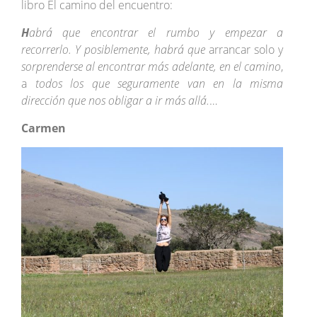
libro El camino del encuentro:
H
abrá que encontrar el rumbo y empezar a
recorrerlo. Y posiblemente, habrá
que
arrancar solo y
sorprenderse
al encontrar más adelante, en el camino
,
a
todos los que seguramente van en la misma
dirección que nos obligar a ir
más allá.
…
Carmen