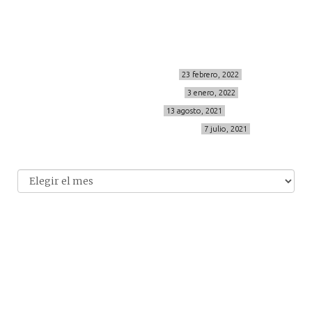
info@cincuentayque.es
Últimos posts
MIS BÁSICOS DE CORTEFIEL
23 febrero, 2022
MENOPAUSIA CON DOMMA
3 enero, 2022
VÍDEO REBAJAS 21
13 agosto, 2021
DESTINO:ALMODÓVAR DEL CAMPO
7 julio, 2021
Archivo
Archivos
© 2014-2026 cincuentayque.es
Diseño y desarrollado web Tuenweb