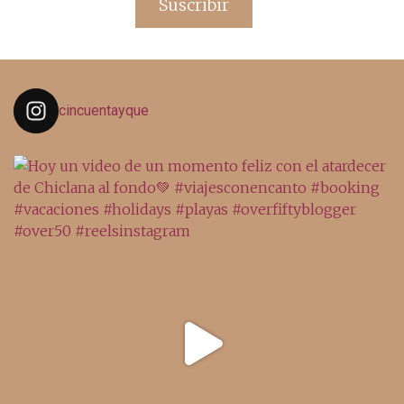
Suscribir
cincuentayque