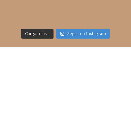
Cargar más...
Seguir en Instagram
Acceso rápido
inicio
belleza
moda
viajes
more
about me
contacto
Sígueme