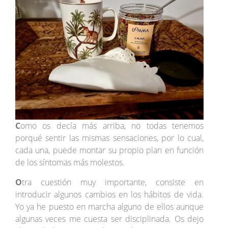
C
omo os decía más arriba, no todas tenemos
porqué sentir las mismas sensaciones, por lo cual,
cada una, puede montar su propio plan en función
de los síntomas más molestos.
O
tra cuestión muy importante, consiste en
introducir algunos cambios en los hábitos de vida.
Yo ya he puesto en marcha alguno de ellos aunque
algunas veces me cuesta ser disciplinada. Os dejo