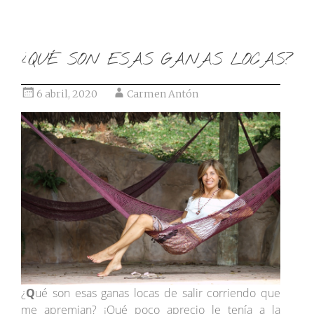
¿QUÉ SON ESAS GANAS LOCAS?
6 abril, 2020
Carmen Antón
¿
Q
ué son esas ganas locas de salir corriendo que
me apremian? ¡Qué poco aprecio le tenía a la