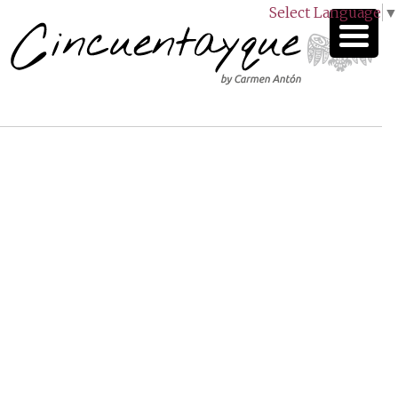
Select Language
▼