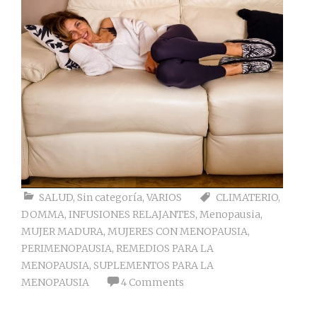
SALUD
,
Sin categoría
,
VARIOS
CLIMATERIO
,
DOMMA
,
INFUSIONES RELAJANTES
,
Menopausia
,
MUJER MADURA
,
MUJERES CON MENOPAUSIA
,
PERIMENOPAUSIA
,
REMEDIOS PARA LA
MENOPAUSIA
,
SUPLEMENTOS PARA LA
MENOPAUSIA
4 Comments