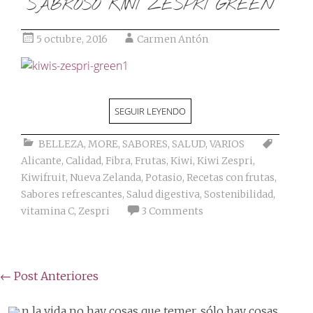
SABROSO KIWI ZESPRI GREEN
5 octubre, 2016
Carmen Antón
SEGUIR LEYENDO
BELLEZA
,
MORE
,
SABORES
,
SALUD
,
VARIOS
Alicante
,
Calidad
,
Fibra
,
Frutas
,
Kiwi
,
Kiwi Zespri
,
Kiwifruit
,
Nueva Zelanda
,
Potasio
,
Recetas con frutas
,
Sabores refrescantes
,
Salud digestiva
,
Sostenibilidad
,
vitamina C
,
Zespri
3 Comments
Posts
←
Post Anteriores
navigation
n la vida no hay cosas que temer, sólo hay cosas