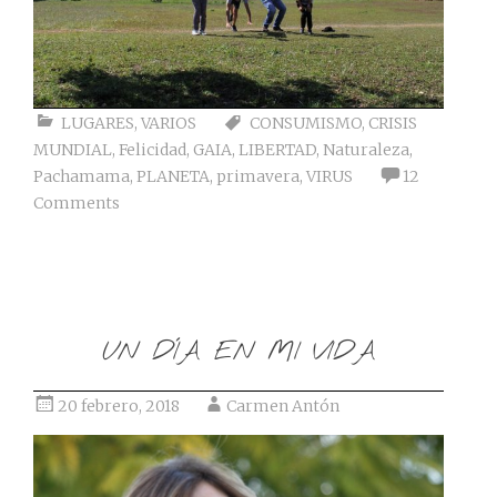
LUGARES
,
VARIOS
CONSUMISMO
,
CRISIS
MUNDIAL
,
Felicidad
,
GAIA
,
LIBERTAD
,
Naturaleza
,
Pachamama
,
PLANETA
,
primavera
,
VIRUS
12
Comments
UN DÍA EN MI VIDA
20 febrero, 2018
Carmen Antón