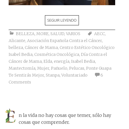
SEGUIR LEYENDO
BELLEZA
,
MORE
,
SALUD
,
VARIOS
AECC
,
Alicante
,
Asociación Española Contra el Cáncer
,
belleza
,
Cáncer de Mama
,
Centro Estético Oncológico
Isabel Bedia
,
Cosmética Oncológica
,
Día Contra el
Cáncer de Mama
,
Elda
,
energía
,
Isabel Bedia
,
Mastectomía
,
Mujer
,
Pañuelo
,
Pelucas
,
Ponte Guapa
Te Sentirás Mejor
,
Stanpa
,
Voluntariado
6
Comments
n la vida no hay cosas que temer, sólo hay
cosas que comprender.