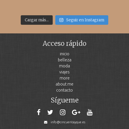
Cargar más...
Seguir en Instagram
Acceso rápido
inicio
belleza
moda
viajes
more
about me
contacto
Sígueme
info@cincuentayque.es