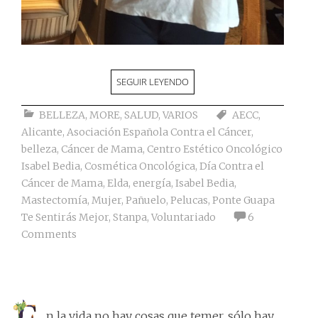
SEGUIR LEYENDO
BELLEZA
,
MORE
,
SALUD
,
VARIOS
AECC
,
Alicante
,
Asociación Española Contra el Cáncer
,
belleza
,
Cáncer de Mama
,
Centro Estético Oncológico
Isabel Bedia
,
Cosmética Oncológica
,
Día Contra el
Cáncer de Mama
,
Elda
,
energía
,
Isabel Bedia
,
Mastectomía
,
Mujer
,
Pañuelo
,
Pelucas
,
Ponte Guapa
Te Sentirás Mejor
,
Stanpa
,
Voluntariado
6
Comments
n la vida no hay cosas que temer, sólo hay