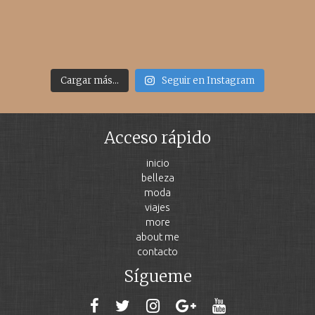
Cargar más...
Seguir en Instagram
Acceso rápido
inicio
belleza
moda
viajes
more
about me
contacto
Sígueme