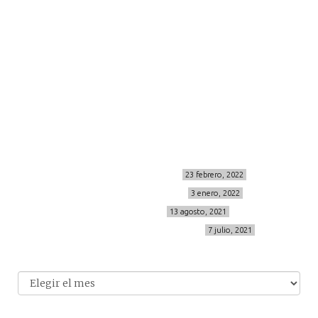
more
about me
contacto
Sígueme
info@cincuentayque.es
Últimos posts
MIS BÁSICOS DE CORTEFIEL
23 febrero, 2022
MENOPAUSIA CON DOMMA
3 enero, 2022
VÍDEO REBAJAS 21
13 agosto, 2021
DESTINO:ALMODÓVAR DEL CAMPO
7 julio, 2021
Archivo
Archivos