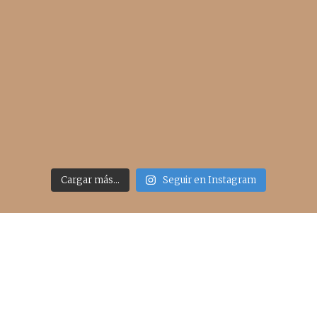
Cargar más...
Seguir en Instagram
Acceso rápido
inicio
belleza
moda
viajes