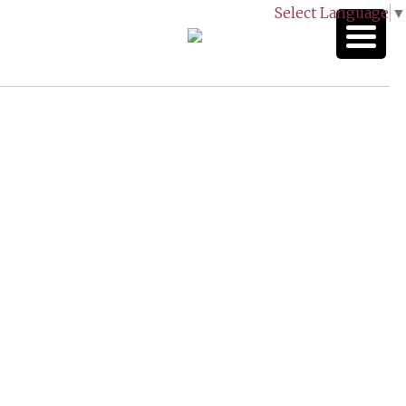
Select Language
▼