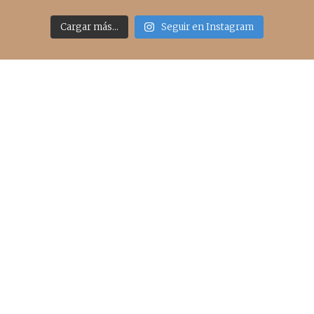
Cargar más...
Seguir en Instagram
Acceso rápido
inicio
belleza
moda
viajes
more
about me
contacto
Sígueme
info@cincuentayque.es
Últimos posts