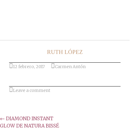
Ir al post
RUTH LÓPEZ
12 febrero, 2017
Carmen Antón
Leave a comment
Post
←
DIAMOND INSTANT
GLOW DE NATURA BISSÉ
navigation