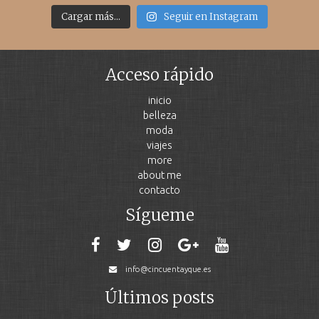
Cargar más...
Seguir en Instagram
Acceso rápido
inicio
belleza
moda
viajes
more
about me
contacto
Sígueme
info@cincuentayque.es
Últimos posts