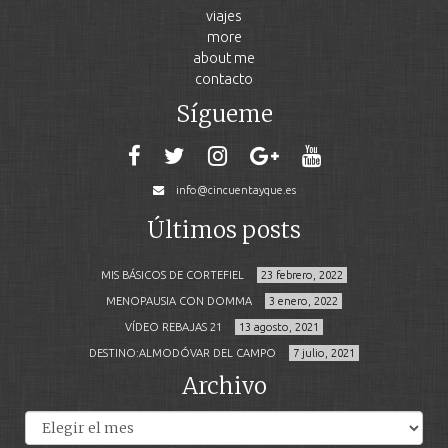
viajes
more
about me
contacto
Sígueme
info@cincuentayque.es
Últimos posts
MIS BÁSICOS DE CORTEFIEL
23 febrero, 2022
MENOPAUSIA CON DOMMA
3 enero, 2022
VÍDEO REBAJAS 21
13 agosto, 2021
DESTINO:ALMODÓVAR DEL CAMPO
7 julio, 2021
Archivo
Archivos