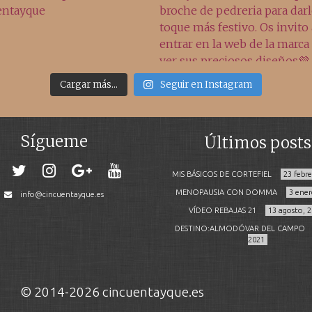
Cargar más...
Seguir en Instagram
Sígueme
Últimos posts
MIS BÁSICOS DE CORTEFIEL
23 febr
MENOPAUSIA CON DOMMA
3 ener
info@cincuentayque.es
VÍDEO REBAJAS 21
13 agosto, 
DESTINO:ALMODÓVAR DEL CAMPO
2021
© 2014-2026 cincuentayque.es