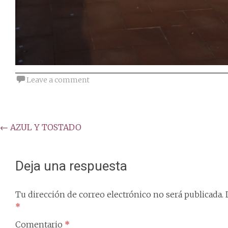
Leave a comment
Post
←
AZUL Y TOSTADO
navigation
Deja una respuesta
Tu dirección de correo electrónico no será publicada.
*
Comentario
*