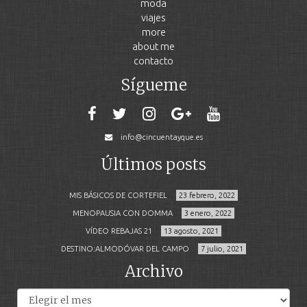
moda
viajes
more
about me
contacto
Sígueme
info@cincuentayque.es
Últimos posts
MIS BÁSICOS DE CORTEFIEL
23 febrero, 2022
MENOPAUSIA CON DOMMA
3 enero, 2022
VÍDEO REBAJAS 21
13 agosto, 2021
DESTINO:ALMODÓVAR DEL CAMPO
7 julio, 2021
Archivo
Archivos