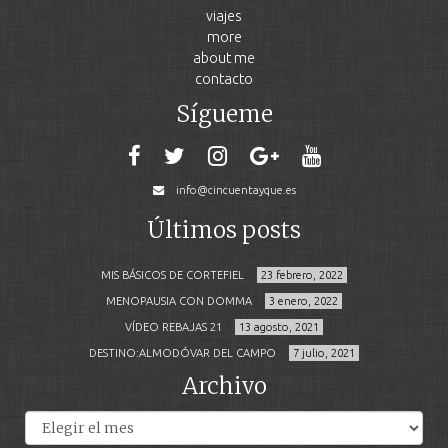
viajes
more
about me
contacto
Sígueme
info@cincuentayque.es
Últimos posts
MIS BÁSICOS DE CORTEFIEL
23 febrero, 2022
MENOPAUSIA CON DOMMA
3 enero, 2022
VÍDEO REBAJAS 21
13 agosto, 2021
DESTINO:ALMODÓVAR DEL CAMPO
7 julio, 2021
Archivo
Archivos