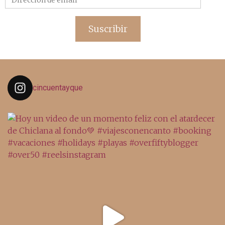
de
email
Suscribir
cincuentayque