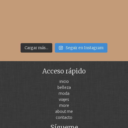
Cargar más...
Seguir en Instagram
Acceso rápido
inicio
belleza
moda
viajes
more
about me
contacto
Sígueme