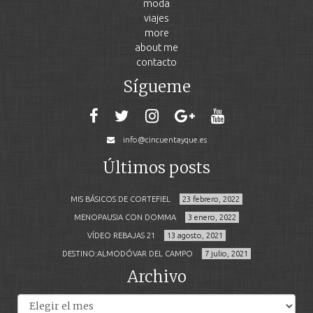
moda
viajes
more
about me
contacto
Sígueme
info@cincuentayque.es
Últimos posts
MIS BÁSICOS DE CORTEFIEL
23 febrero, 2022
MENOPAUSIA CON DOMMA
3 enero, 2022
VÍDEO REBAJAS 21
13 agosto, 2021
DESTINO:ALMODÓVAR DEL CAMPO
7 julio, 2021
Archivo
Archivos