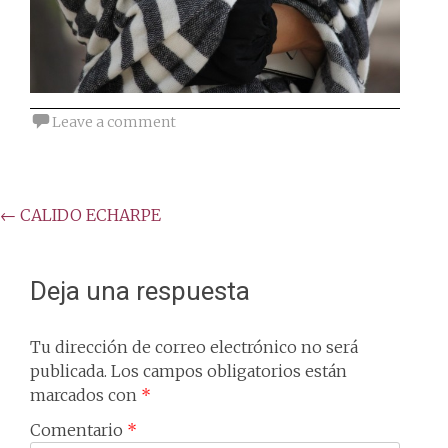
Leave a comment
Post
←
CALIDO ECHARPE
navigation
Deja una respuesta
Tu dirección de correo electrónico no será
publicada.
Los campos obligatorios están
marcados con
*
Comentario
*