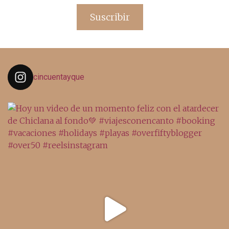
email
Suscribir
cincuentayque