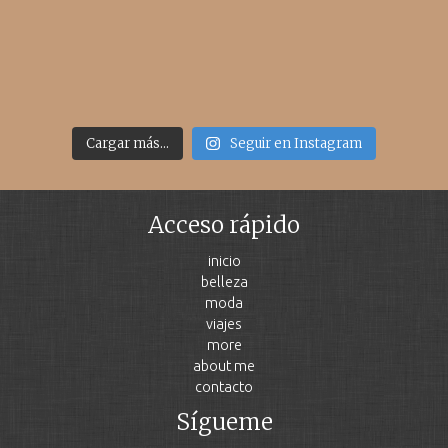
Cargar más...
Seguir en Instagram
Acceso rápido
inicio
belleza
moda
viajes
more
about me
contacto
Sígueme