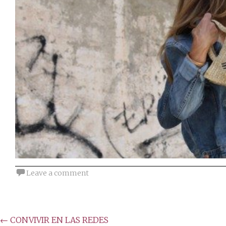
Leave a comment
Post
←
CONVIVIR EN LAS REDES