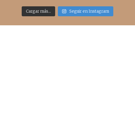
Cargar más...
Seguir en Instagram
Acceso rápido
inicio
belleza
moda
viajes
more
about me
contacto
Sígueme
info@cincuentayque.es
Últimos posts