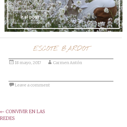
t
Ir al post
ESCOTE BARDOT
18 mayo, 2017
Carmen Antón
Leave a comment
Post
←
CONVIVIR EN LAS
REDES
navigation