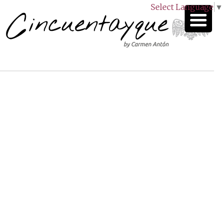
Select Language
▼