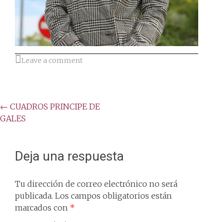
Leave a comment
Post
←
CUADROS PRINCIPE DE
GALES
navigation
Deja una respuesta
Tu dirección de correo electrónico no será
publicada.
Los campos obligatorios están
marcados con
*