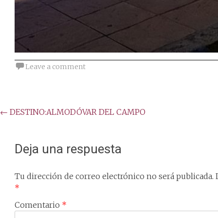
Leave a comment
Post
←
DESTINO:ALMODÓVAR DEL CAMPO
navigation
Deja una respuesta
Tu dirección de correo electrónico no será publicada.
*
Comentario
*