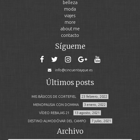
belleza
moda
viajes
more
about me
contacto
Sígueme
info@cincuentayque.es
Últimos posts
MIS BÁSICOS DE CORTEFIEL
23 febrero, 2022
MENOPAUSIA CON DOMMA
3 enero, 2022
VÍDEO REBAJAS 21
13 agosto, 2021
DESTINO:ALMODÓVAR DEL CAMPO
7 julio, 2021
Archivo