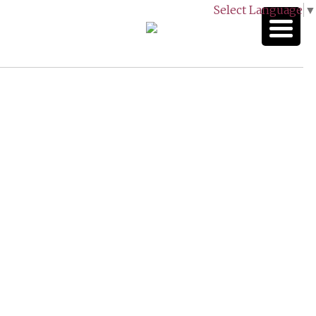
Select Language
▼