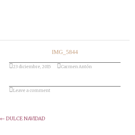
Ir al post
IMG_5844
23 diciembre, 2015
Carmen Antón
Leave a comment
Post
←
DULCE NAVIDAD
navigation