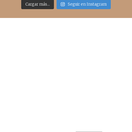
Cargar más...
Seguir en Instagram
Acceso rápido
inicio
belleza
moda
viajes
more
about me
contacto
Sígueme
info@cincuentayque.es
Últimos posts