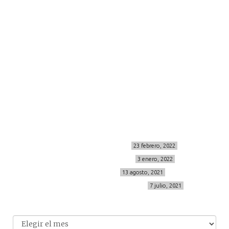
moda
viajes
more
about me
contacto
Sígueme
info@cincuentayque.es
Últimos posts
MIS BÁSICOS DE CORTEFIEL
23 febrero, 2022
MENOPAUSIA CON DOMMA
3 enero, 2022
VÍDEO REBAJAS 21
13 agosto, 2021
DESTINO:ALMODÓVAR DEL CAMPO
7 julio, 2021
Archivo
Archivos