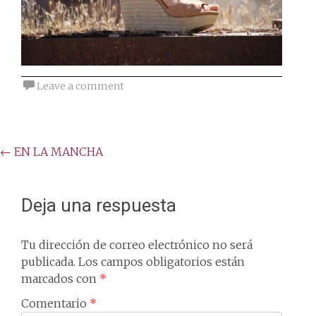
Leave a comment
Post
←
EN LA MANCHA
navigation
Deja una respuesta
Tu dirección de correo electrónico no será
publicada.
Los campos obligatorios están
marcados con
*
Comentario
*