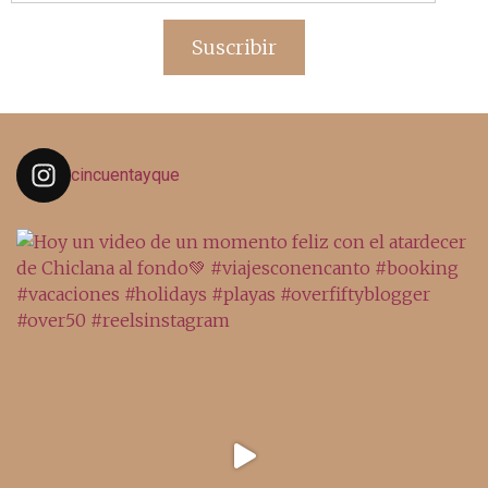
de
email
Suscribir
cincuentayque