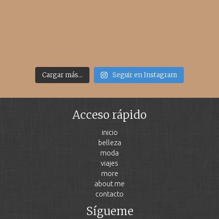
Cargar más...
Seguir en Instagram
Acceso rápido
inicio
belleza
moda
viajes
more
about me
contacto
Sígueme