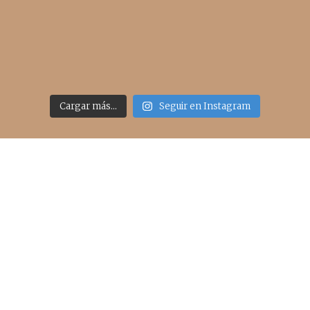
Cargar más...
Seguir en Instagram
Acceso rápido
inicio
belleza
moda
viajes
more
about me
contacto
Sígueme