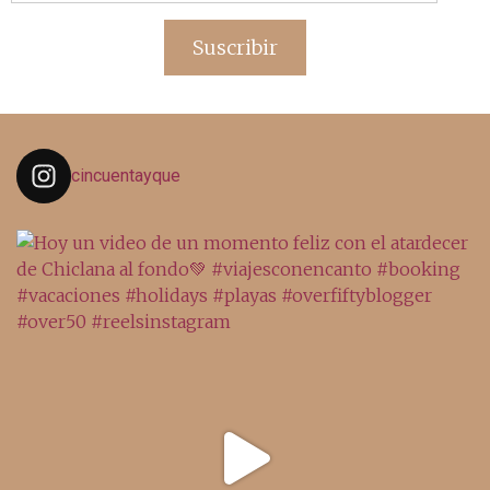
de
email
Suscribir
cincuentayque