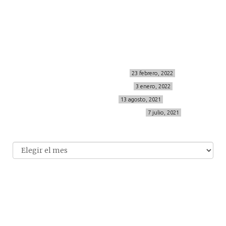
info@cincuentayque.es
Últimos posts
MIS BÁSICOS DE CORTEFIEL
23 febrero, 2022
MENOPAUSIA CON DOMMA
3 enero, 2022
VÍDEO REBAJAS 21
13 agosto, 2021
DESTINO:ALMODÓVAR DEL CAMPO
7 julio, 2021
Archivo
Archivos
© 2014-2026 cincuentayque.es
Diseño y desarrollado web Tuenweb