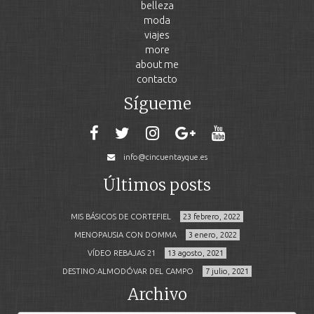
belleza
moda
viajes
more
about me
contacto
Sígueme
info@cincuentayque.es
Últimos posts
MIS BÁSICOS DE CORTEFIEL
23 febrero, 2022
MENOPAUSIA CON DOMMA
3 enero, 2022
VÍDEO REBAJAS 21
13 agosto, 2021
DESTINO:ALMODÓVAR DEL CAMPO
7 julio, 2021
Archivo