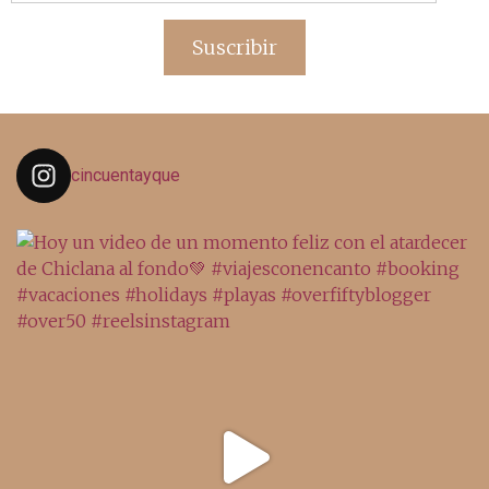
de
email
Suscribir
cincuentayque