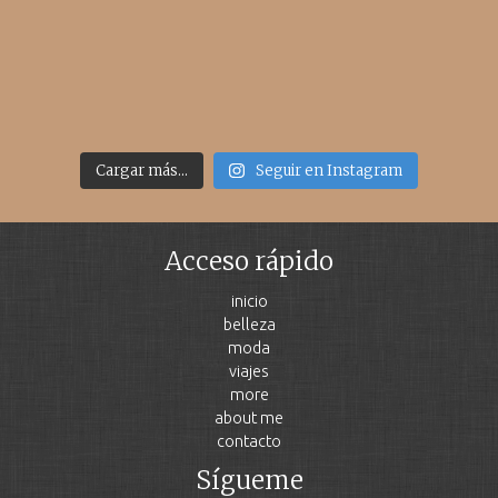
Cargar más...
Seguir en Instagram
Acceso rápido
inicio
belleza
moda
viajes
more
about me
contacto
Sígueme