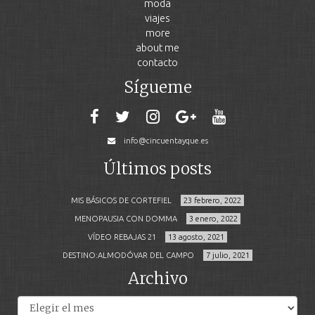
moda
viajes
more
about me
contacto
Sígueme
info@cincuentayque.es
Últimos posts
MIS BÁSICOS DE CORTEFIEL
23 febrero, 2022
MENOPAUSIA CON DOMMA
3 enero, 2022
VÍDEO REBAJAS 21
13 agosto, 2021
DESTINO:ALMODÓVAR DEL CAMPO
7 julio, 2021
Archivo
Archivos