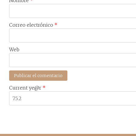
Nombre
*
Correo electrónico
*
Web
Current ye@r
*