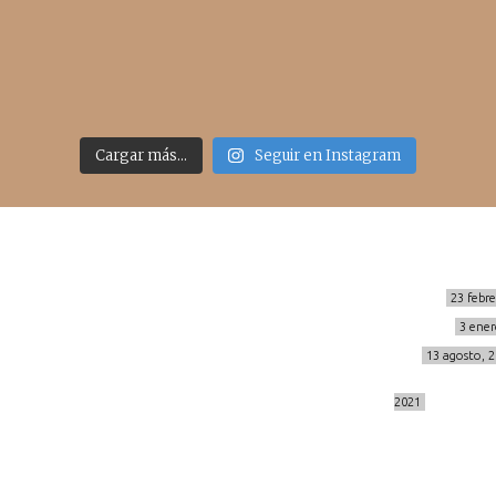
Cargar más...
Seguir en Instagram
Sígueme
Últimos posts
MIS BÁSICOS DE CORTEFIEL
23 febr
MENOPAUSIA CON DOMMA
3 ener
info@cincuentayque.es
VÍDEO REBAJAS 21
13 agosto, 
DESTINO:ALMODÓVAR DEL CAMPO
2021
© 2014-2026 cincuentayque.es