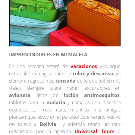
IMPRESCINDIBLES EN MI MALETA
En una semana estaré de
vacaciones
y
aunque
esta palabra mágica suene a
relax y descanso
, yo
siempre regreso más
cansada
de lo que fui! En mis
viajes, siempre suele haber excursiones en
avioneta
, litros de
loción antimosquitos
,
tabletas para la
malaria
y cámaras con distintos
objetivos……. Todo esto, mientras mis amigos
piensan que estoy en el paraíso! Este verano vuelvo
de nuevo a
Bolivia
y además tengo un tour
organizado por la agencia
Universal Tours
a