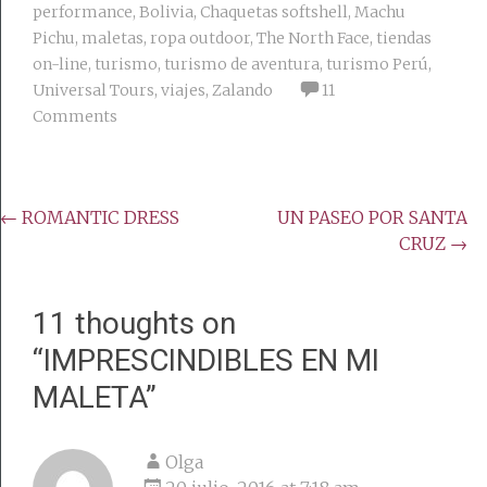
performance
,
Bolivia
,
Chaquetas softshell
,
Machu
Pichu
,
maletas
,
ropa outdoor
,
The North Face
,
tiendas
on-line
,
turismo
,
turismo de aventura
,
turismo Perú
,
Universal Tours
,
viajes
,
Zalando
11
Comments
Post
←
ROMANTIC DRESS
UN PASEO POR SANTA
CRUZ
→
navigation
11 thoughts on
“
IMPRESCINDIBLES EN MI
MALETA
”
Olga