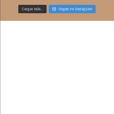
Cargar más...
Seguir en Instagram
Acceso rápido
inicio
belleza
moda
viajes
more
about me
contacto
Sígueme
info@cincuentayque.es
Últimos posts