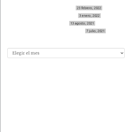
MIS BÁSICOS DE CORTEFIEL
23 febrero, 2022
MENOPAUSIA CON DOMMA
3 enero, 2022
VÍDEO REBAJAS 21
13 agosto, 2021
DESTINO:ALMODÓVAR DEL CAMPO
7 julio, 2021
Archivo
Archivos
© 2014-2026 cincuentayque.es
Diseño y desarrollado web Tuenweb