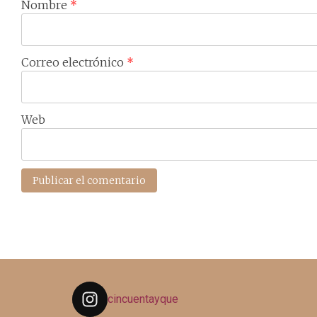
Nombre
*
Correo electrónico
*
Web
cincuentayque