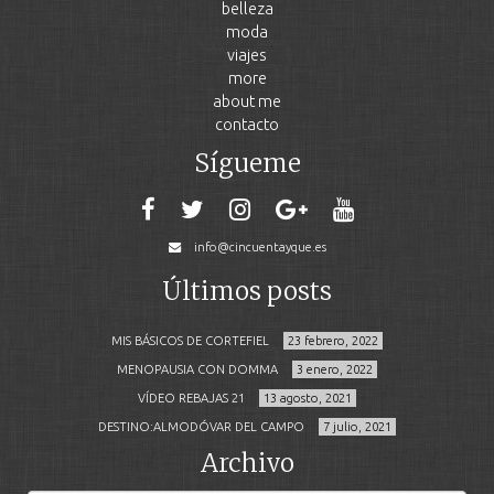
belleza
moda
viajes
more
about me
contacto
Sígueme
info@cincuentayque.es
Últimos posts
MIS BÁSICOS DE CORTEFIEL
23 febrero, 2022
MENOPAUSIA CON DOMMA
3 enero, 2022
VÍDEO REBAJAS 21
13 agosto, 2021
DESTINO:ALMODÓVAR DEL CAMPO
7 julio, 2021
Archivo