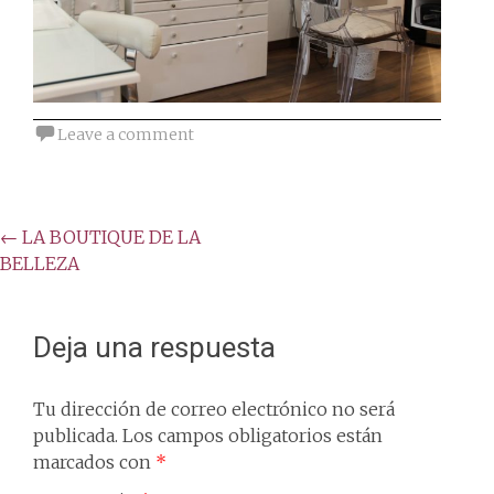
Leave a comment
Post
←
LA BOUTIQUE DE LA
BELLEZA
navigation
Deja una respuesta
Tu dirección de correo electrónico no será
publicada.
Los campos obligatorios están
marcados con
*