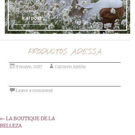
Ir al post
PRODUCTOS ADESSA
9 mayo, 2017
Carmen Antón
Leave a comment
Post
←
LA BOUTIQUE DE LA
BELLEZA
navigation