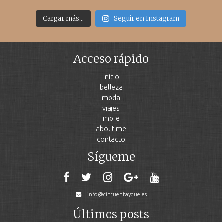
Cargar más...
Seguir en Instagram
Acceso rápido
inicio
belleza
moda
viajes
more
about me
contacto
Sígueme
info@cincuentayque.es
Últimos posts