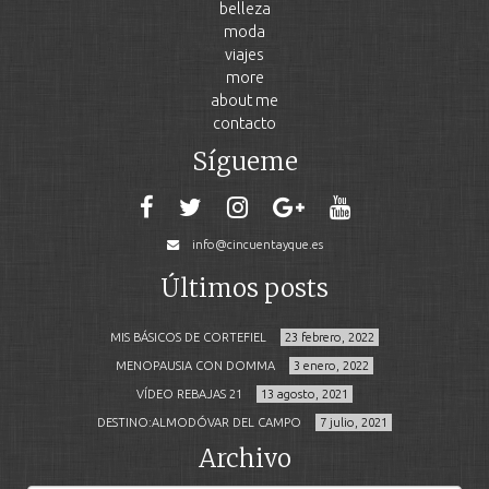
belleza
moda
viajes
more
about me
contacto
Sígueme
info@cincuentayque.es
Últimos posts
MIS BÁSICOS DE CORTEFIEL
23 febrero, 2022
MENOPAUSIA CON DOMMA
3 enero, 2022
VÍDEO REBAJAS 21
13 agosto, 2021
DESTINO:ALMODÓVAR DEL CAMPO
7 julio, 2021
Archivo