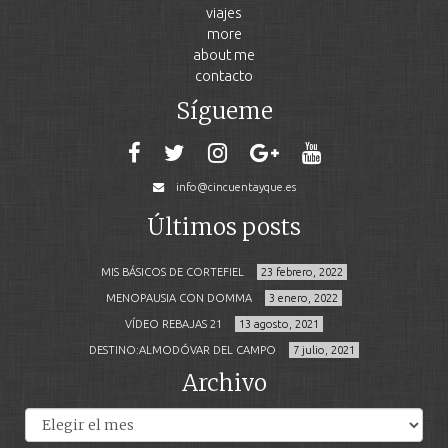
viajes
more
about me
contacto
Sígueme
info@cincuentayque.es
Últimos posts
MIS BÁSICOS DE CORTEFIEL
23 febrero, 2022
MENOPAUSIA CON DOMMA
3 enero, 2022
VÍDEO REBAJAS 21
13 agosto, 2021
DESTINO:ALMODÓVAR DEL CAMPO
7 julio, 2021
Archivo
Archivos