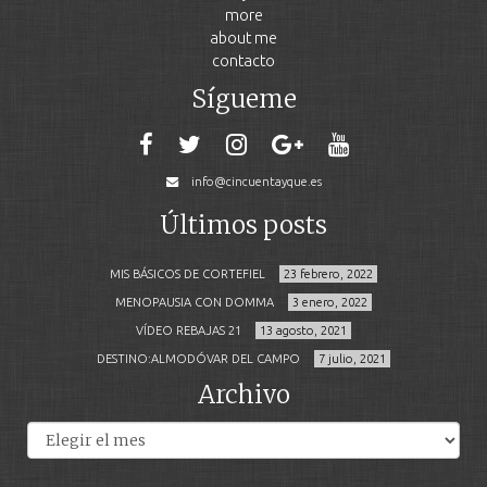
more
about me
contacto
Sígueme
info@cincuentayque.es
Últimos posts
MIS BÁSICOS DE CORTEFIEL
23 febrero, 2022
MENOPAUSIA CON DOMMA
3 enero, 2022
VÍDEO REBAJAS 21
13 agosto, 2021
DESTINO:ALMODÓVAR DEL CAMPO
7 julio, 2021
Archivo
Archivos