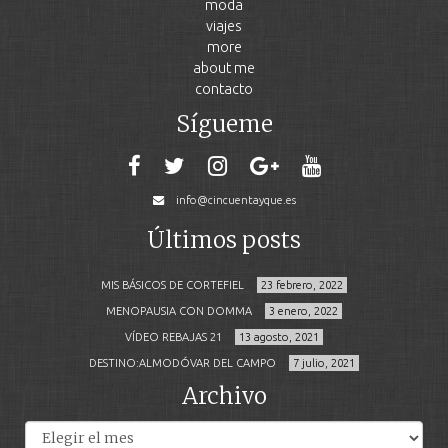
moda
viajes
more
about me
contacto
Sígueme
info@cincuentayque.es
Últimos posts
MIS BÁSICOS DE CORTEFIEL
23 febrero, 2022
MENOPAUSIA CON DOMMA
3 enero, 2022
VÍDEO REBAJAS 21
13 agosto, 2021
DESTINO:ALMODÓVAR DEL CAMPO
7 julio, 2021
Archivo
Archivos