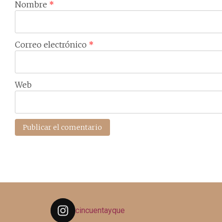
Nombre
*
Correo electrónico
*
Web
cincuentayque