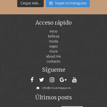
Cargar más...
Seguir en Instagram
Acceso rápido
inicio
belleza
moda
viajes
more
about me
contacto
Sígueme
info@cincuentayque.es
Últimos posts