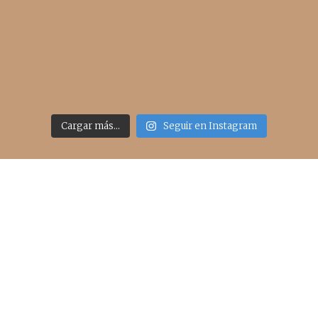
Cargar más...
Seguir en Instagram
Acceso rápido
inicio
belleza
moda
viajes
more
about me
contacto