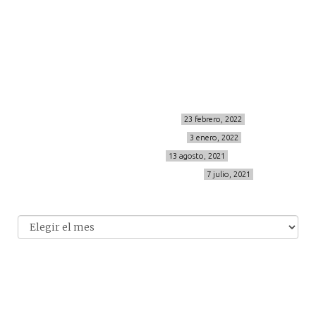
Sígueme
info@cincuentayque.es
Últimos posts
MIS BÁSICOS DE CORTEFIEL
23 febrero, 2022
MENOPAUSIA CON DOMMA
3 enero, 2022
VÍDEO REBAJAS 21
13 agosto, 2021
DESTINO:ALMODÓVAR DEL CAMPO
7 julio, 2021
Archivo
Archivos
© 2014-2026 cincuentayque.es
Diseño y desarrollado web Tuenweb