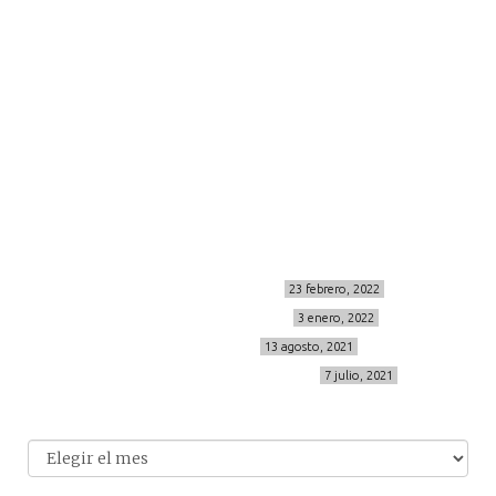
viajes
more
about me
contacto
Sígueme
info@cincuentayque.es
Últimos posts
MIS BÁSICOS DE CORTEFIEL
23 febrero, 2022
MENOPAUSIA CON DOMMA
3 enero, 2022
VÍDEO REBAJAS 21
13 agosto, 2021
DESTINO:ALMODÓVAR DEL CAMPO
7 julio, 2021
Archivo
Archivos