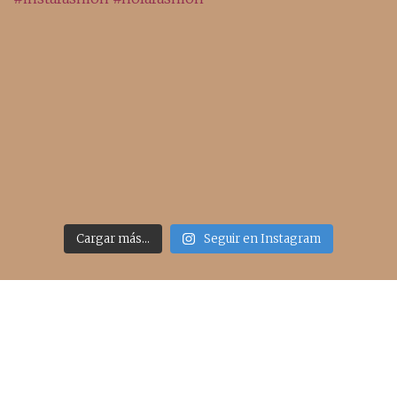
Cargar más...
Seguir en Instagram
Acceso rápido
inicio
belleza
moda