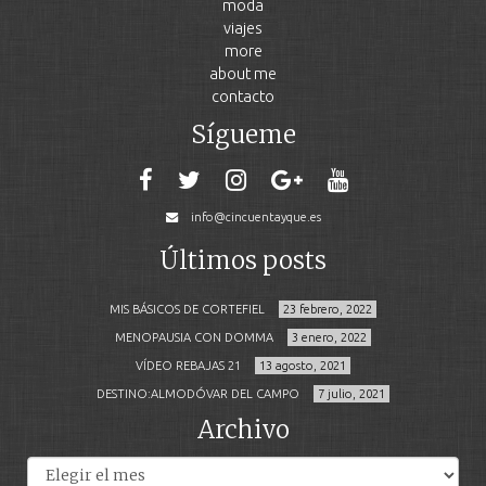
moda
viajes
more
about me
contacto
Sígueme
info@cincuentayque.es
Últimos posts
MIS BÁSICOS DE CORTEFIEL
23 febrero, 2022
MENOPAUSIA CON DOMMA
3 enero, 2022
VÍDEO REBAJAS 21
13 agosto, 2021
DESTINO:ALMODÓVAR DEL CAMPO
7 julio, 2021
Archivo
Archivos