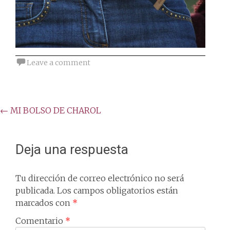
Leave a comment
Post
←
MI BOLSO DE CHAROL
navigation
Deja una respuesta
Tu dirección de correo electrónico no será
publicada.
Los campos obligatorios están
marcados con
*
Comentario
*