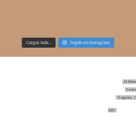
Cargar más...
Seguir en Instagram
Sígueme
Últimos posts
MIS BÁSICOS DE CORTEFIEL
23 febr
MENOPAUSIA CON DOMMA
3 ener
info@cincuentayque.es
VÍDEO REBAJAS 21
13 agosto, 
DESTINO:ALMODÓVAR DEL CAMPO
2021
© 2014-2026 cincuentayque.es