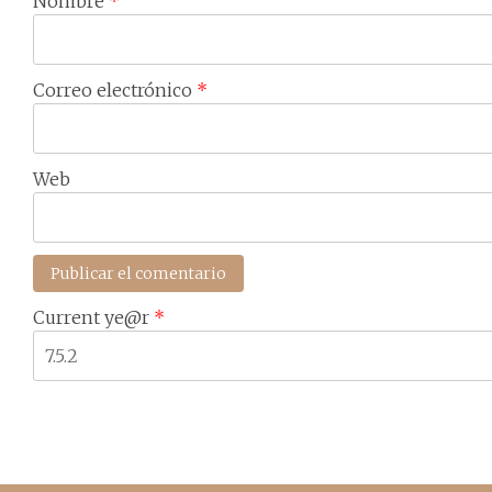
Nombre
*
Correo electrónico
*
Web
Current ye@r
*