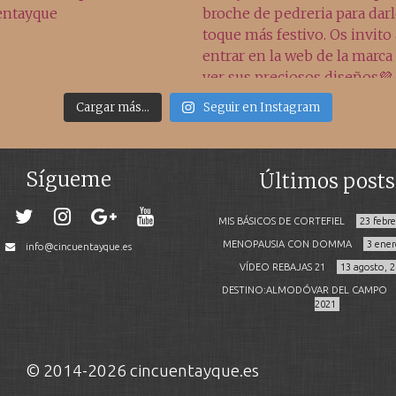
Cargar más...
Seguir en Instagram
Sígueme
Últimos posts
MIS BÁSICOS DE CORTEFIEL
23 febr
MENOPAUSIA CON DOMMA
3 ener
info@cincuentayque.es
VÍDEO REBAJAS 21
13 agosto, 
DESTINO:ALMODÓVAR DEL CAMPO
2021
© 2014-2026 cincuentayque.es