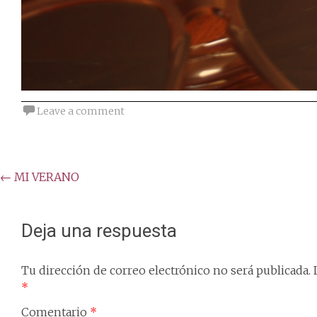
Leave a comment
Post
←
MI VERANO
navigation
Deja una respuesta
Tu dirección de correo electrónico no será publicada.
*
Comentario
*