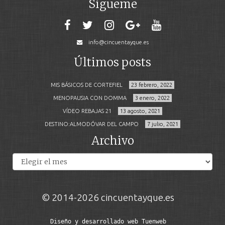
Sígueme
info@cincuentayque.es
Últimos posts
MIS BÁSICOS DE CORTEFIEL
23 febrero, 2022
MENOPAUSIA CON DOMMA
3 enero, 2022
VÍDEO REBAJAS 21
13 agosto, 2021
DESTINO:ALMODÓVAR DEL CAMPO
7 julio, 2021
Archivo
Archivos
© 2014-2026 cincuentayque.es
Diseño y desarrollado web Tuenweb