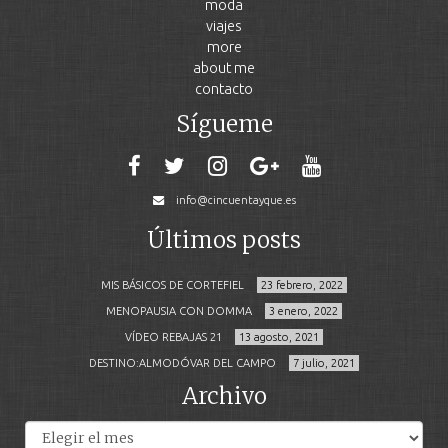
moda
viajes
more
about me
contacto
Sígueme
info@cincuentayque.es
Últimos posts
MIS BÁSICOS DE CORTEFIEL
23 febrero, 2022
MENOPAUSIA CON DOMMA
3 enero, 2022
VÍDEO REBAJAS 21
13 agosto, 2021
DESTINO:ALMODÓVAR DEL CAMPO
7 julio, 2021
Archivo
Archivos