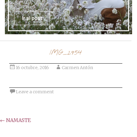
Ir al post
IMG_2954
16 octubre, 2016
Carmen Antón
Leave a comment
Post
←
NAMASTE
navigation