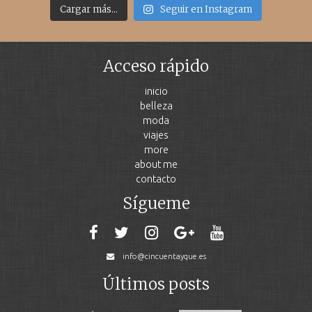
Cargar más...
Seguir en Instagram
Acceso rápido
inicio
belleza
moda
viajes
more
about me
contacto
Sígueme
info@cincuentayque.es
Últimos posts