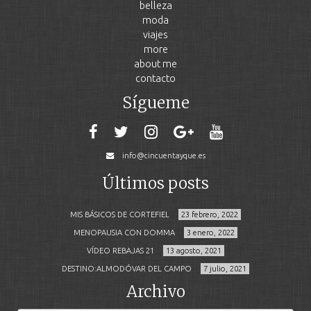
belleza
moda
viajes
more
about me
contacto
Sígueme
info@cincuentayque.es
Últimos posts
MIS BÁSICOS DE CORTEFIEL
23 febrero, 2022
MENOPAUSIA CON DOMMA
3 enero, 2022
VÍDEO REBAJAS 21
13 agosto, 2021
DESTINO:ALMODÓVAR DEL CAMPO
7 julio, 2021
Archivo