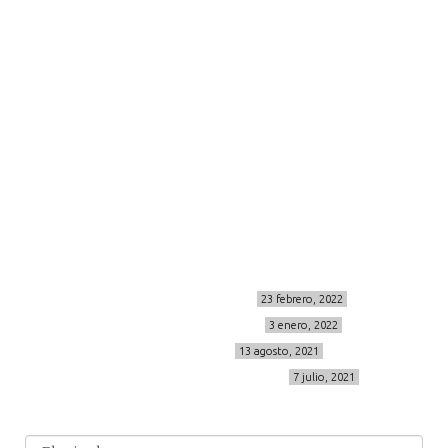
moda
viajes
more
about me
contacto
Sígueme
info@cincuentayque.es
Últimos posts
MIS BÁSICOS DE CORTEFIEL
23 febrero, 2022
MENOPAUSIA CON DOMMA
3 enero, 2022
VÍDEO REBAJAS 21
13 agosto, 2021
DESTINO:ALMODÓVAR DEL CAMPO
7 julio, 2021
Archivo
Archivos