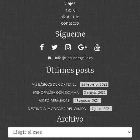
viajes
more
about me
contacto
Sígueme
info@cincuentayque.es
Últimos posts
MIS BÁSICOS DE CORTEFIEL
23 febrero, 2022
MENOPAUSIA CON DOMMA
3 enero, 2022
VÍDEO REBAJAS 21
13 agosto, 2021
DESTINO:ALMODÓVAR DEL CAMPO
7 julio, 2021
Archivo
Archivos