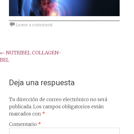
Leave a comment
Post
←
NUTRIBEL COLLAGEN-
BEL
navigation
Deja una respuesta
Tu dirección de correo electrónico no será
publicada.
Los campos obligatorios están
marcados con
*
Comentario
*