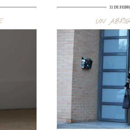
11 DE FEBR
E
UN ABRIG