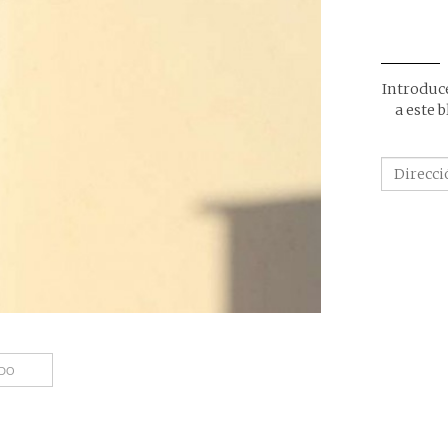
Introduce
a este 
NDO