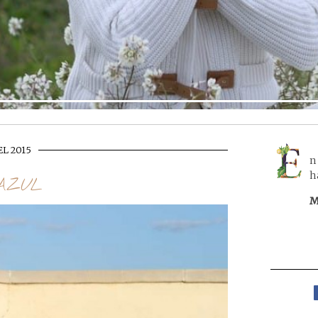
EL 2015
n
h
AZUL
M